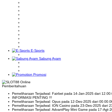
E-Sports
Sabung Ayam
Promosi
Pemberitahuan
Pemeliharaan Terjadwal: Fairbet pada 14-Jan-2025 dari 12.00
INFORMASI PENTING !!!
Pemeliharaan Terjadwal: Opus pada 12-Des-2025 dari 00.00.0
Pemeliharaan Terjadwal: ION Casino pada 23-Des-2025 dari 2
Pemeliharaan Terjadwal: AdvantPlay Mini Game pada 17-Agt-2