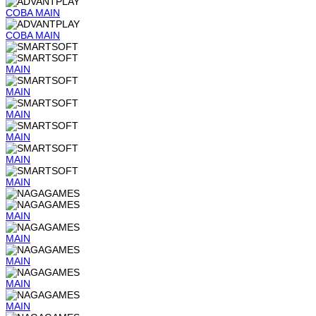
COBA
MAIN
COBA
MAIN
MAIN
MAIN
MAIN
MAIN
MAIN
MAIN
MAIN
MAIN
MAIN
MAIN
MAIN