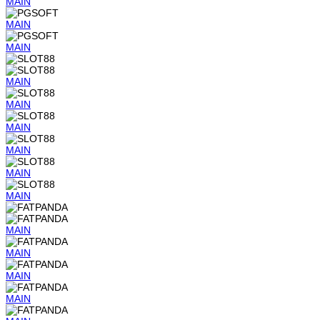
MAIN
MAIN
MAIN
MAIN
MAIN
MAIN
MAIN
MAIN
MAIN
MAIN
MAIN
MAIN
MAIN