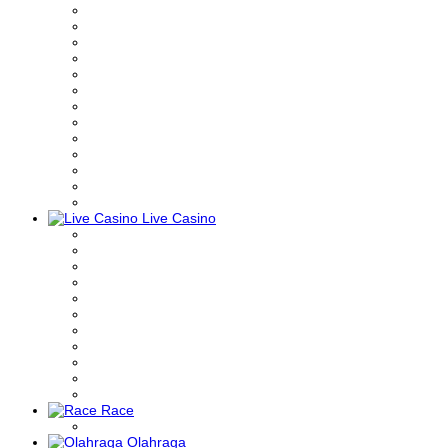
Live Casino
Race
Olahraga