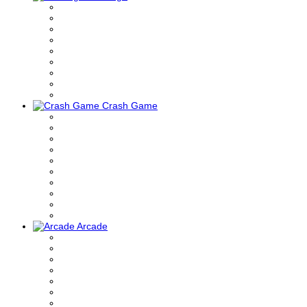
Crash Game
Arcade