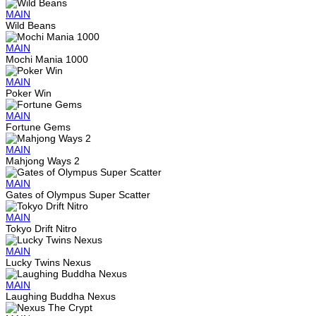
MAIN
Wild Beans
MAIN
Mochi Mania 1000
MAIN
Poker Win
MAIN
Fortune Gems
MAIN
Mahjong Ways 2
MAIN
Gates of Olympus Super Scatter
MAIN
Tokyo Drift Nitro
MAIN
Lucky Twins Nexus
MAIN
Laughing Buddha Nexus