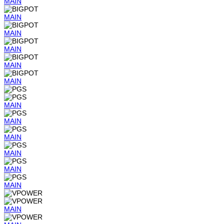
MAIN
MAIN
MAIN
MAIN
MAIN
MAIN
MAIN
MAIN
MAIN
MAIN
MAIN
MAIN
MAIN