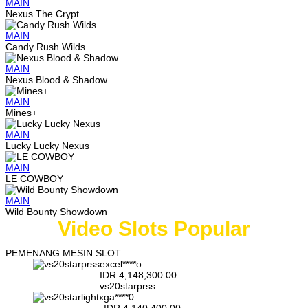
MAIN
Nexus The Crypt
MAIN
Candy Rush Wilds
MAIN
Nexus Blood & Shadow
MAIN
Mines+
MAIN
Lucky Lucky Nexus
MAIN
LE COWBOY
MAIN
Wild Bounty Showdown
Video Slots Popular
PEMENANG MESIN SLOT
excel****o
IDR
4,148,300.00
vs20starprss
ga****0