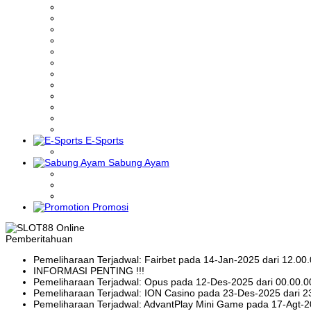
E-Sports
Sabung Ayam
Promosi
Pemberitahuan
Pemeliharaan Terjadwal: Fairbet pada 14-Jan-2025 dari 12.00
INFORMASI PENTING !!!
Pemeliharaan Terjadwal: Opus pada 12-Des-2025 dari 00.00.0
Pemeliharaan Terjadwal: ION Casino pada 23-Des-2025 dari 2
Pemeliharaan Terjadwal: AdvantPlay Mini Game pada 17-Agt-2