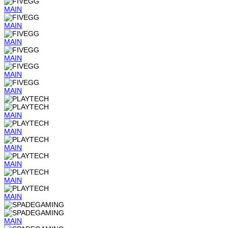
MAIN
MAIN
MAIN
MAIN
MAIN
MAIN
MAIN
MAIN
MAIN
MAIN
MAIN
MAIN
MAIN