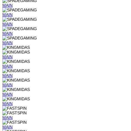
MAIN
MAIN
MAIN
MAIN
MAIN
MAIN
MAIN
MAIN
MAIN
MAIN
MAIN
MAIN
MAIN