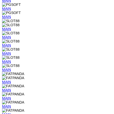
MAIN
MAIN
MAIN
MAIN
MAIN
MAIN
MAIN
MAIN
MAIN
MAIN
MAIN
MAIN
MAIN