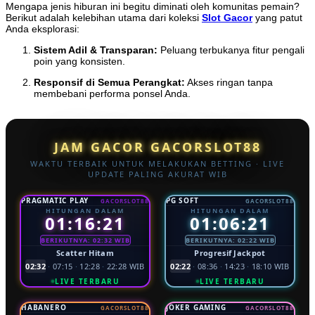
Mengapa jenis hiburan ini begitu diminati oleh komunitas pemain?
Berikut adalah kelebihan utama dari koleksi
Slot Gacor
yang patut
Anda eksplorasi:
Sistem Adil & Transparan:
Peluang terbukanya fitur pengali
poin yang konsisten.
Responsif di Semua Perangkat:
Akses ringan tanpa
membebani performa ponsel Anda.
JAM GACOR GACORSLOT88
WAKTU TERBAIK UNTUK MELAKUKAN BETTING · LIVE
UPDATE PALING AKURAT WIB
PRAGMATIC PLAY
PG SOFT
GACORSLOT88
GACORSLOT88
HITUNGAN DALAM
HITUNGAN DALAM
01:16:20
01:06:20
BERIKUTNYA: 02:32 WIB
BERIKUTNYA: 02:22 WIB
Scatter Hitam
Progresif Jackpot
02:32
·
07:15
·
12:28
·
22:28
WIB
02:22
·
08:36
·
14:23
·
18:10
WIB
LIVE TERBARU
LIVE TERBARU
HABANERO
JOKER GAMING
GACORSLOT88
GACORSLOT88