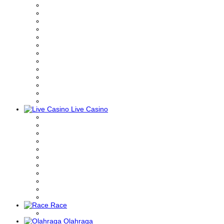
Live Casino
Race
Olahraga