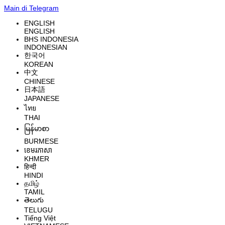
Main di Telegram
ENGLISH
ENGLISH
BHS INDONESIA
INDONESIAN
한국어
KOREAN
中文
CHINESE
日本語
JAPANESE
ไทย
THAI
မြန်မာစာ
BURMESE
ខេមរភាសា
KHMER
हिन्दी
HINDI
தமிழ்
TAMIL
తెలుగు
TELUGU
Tiếng Việt