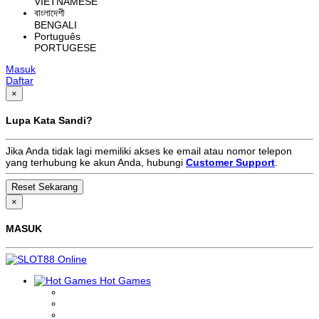
VIETNAMESE
বাংলাদেশী
BENGALI
Português
PORTUGESE
Masuk
Daftar
×
Lupa Kata Sandi?
Jika Anda tidak lagi memiliki akses ke email atau nomor telepon
yang terhubung ke akun Anda, hubungi
Customer Support
.
×
MASUK
Hot Games