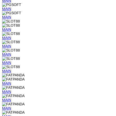
MAIN
MAIN
MAIN
MAIN
MAIN
MAIN
MAIN
MAIN
MAIN
MAIN
MAIN
MAIN
MAIN