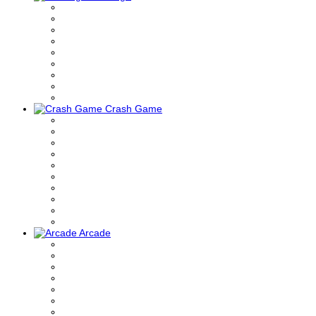
Crash Game
Arcade