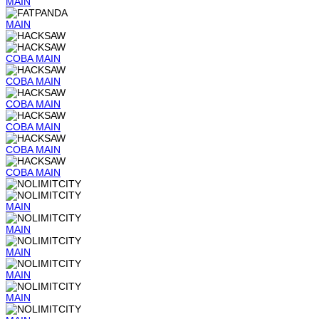
MAIN
MAIN
COBA
MAIN
COBA
MAIN
COBA
MAIN
COBA
MAIN
COBA
MAIN
COBA
MAIN
MAIN
MAIN
MAIN
MAIN
MAIN