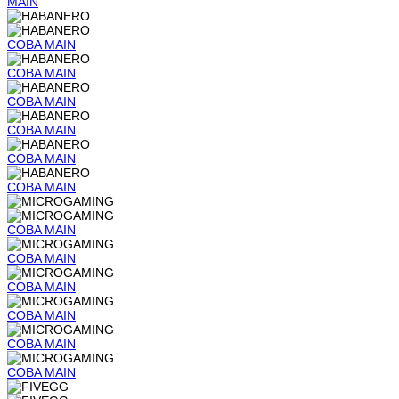
MAIN
COBA
MAIN
COBA
MAIN
COBA
MAIN
COBA
MAIN
COBA
MAIN
COBA
MAIN
COBA
MAIN
COBA
MAIN
COBA
MAIN
COBA
MAIN
COBA
MAIN
COBA
MAIN