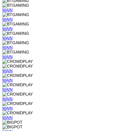
MAIN
MAIN
MAIN
MAIN
MAIN
MAIN
MAIN
MAIN
MAIN
MAIN
MAIN
MAIN