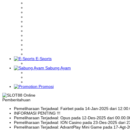
E-Sports
Sabung Ayam
Promosi
Pemberitahuan
Pemeliharaan Terjadwal: Fairbet pada 14-Jan-2025 dari 12.00
INFORMASI PENTING !!!
Pemeliharaan Terjadwal: Opus pada 12-Des-2025 dari 00.00.0
Pemeliharaan Terjadwal: ION Casino pada 23-Des-2025 dari 2
Pemeliharaan Terjadwal: AdvantPlay Mini Game pada 17-Agt-2