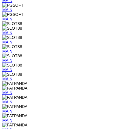
MAIN
MAIN
MAIN
MAIN
MAIN
MAIN
MAIN
MAIN
MAIN
MAIN
MAIN
MAIN
MAIN