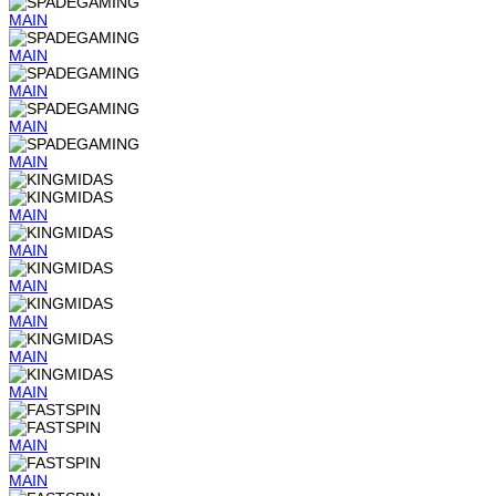
MAIN
MAIN
MAIN
MAIN
MAIN
MAIN
MAIN
MAIN
MAIN
MAIN
MAIN
MAIN
MAIN