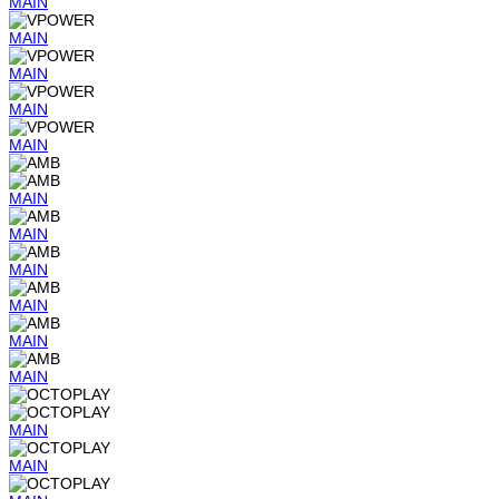
MAIN
MAIN
MAIN
MAIN
MAIN
MAIN
MAIN
MAIN
MAIN
MAIN
MAIN
MAIN
MAIN