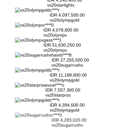
IDR
4,140,400.00
vs20starlightx
c****r
IDR
4,097,500.00
vs20olympgold
r****0
IDR
4,078,800.00
vs20olympx
gass****1
IDR
51,630,250.00
vs20olympx
hamb****8
IDR
27,255,500.00
vs20sugarrushx
c****r
IDR
11,188,800.00
vs20olympgold
excel****o
IDR
7,557,300.00
vs20starprss
c****r
IDR
4,394,600.00
vs20olympgold
r****0
IDR
4,283,020.00
vs20sugarrushx