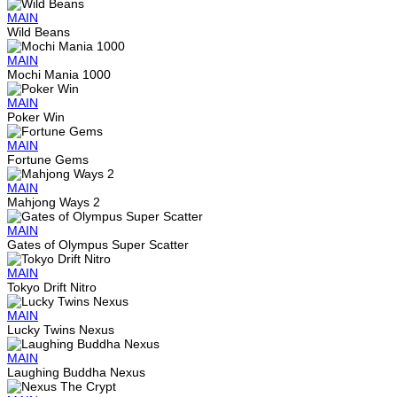
MAIN
Wild Beans
MAIN
Mochi Mania 1000
MAIN
Poker Win
MAIN
Fortune Gems
MAIN
Mahjong Ways 2
MAIN
Gates of Olympus Super Scatter
MAIN
Tokyo Drift Nitro
MAIN
Lucky Twins Nexus
MAIN
Laughing Buddha Nexus