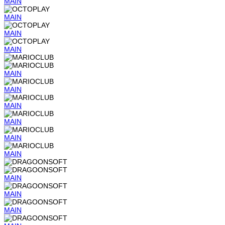
MAIN
MAIN
MAIN
MAIN
MAIN
MAIN
MAIN
MAIN
MAIN
MAIN
MAIN
MAIN
MAIN