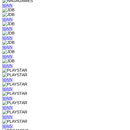
MAIN
MAIN
MAIN
MAIN
MAIN
MAIN
MAIN
MAIN
MAIN
MAIN
MAIN
MAIN
MAIN