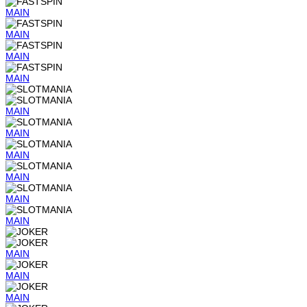
MAIN
MAIN
MAIN
MAIN
MAIN
MAIN
MAIN
MAIN
MAIN
MAIN
MAIN
MAIN
MAIN