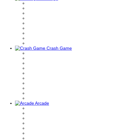
Crash Game
Arcade