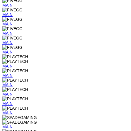
MAIN
MAIN
MAIN
MAIN
MAIN
MAIN
MAIN
MAIN
MAIN
MAIN
MAIN
MAIN
MAIN