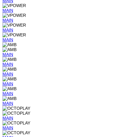
MAIN
MAIN
MAIN
MAIN
MAIN
MAIN
MAIN
MAIN
MAIN
MAIN
MAIN
MAIN
MAIN