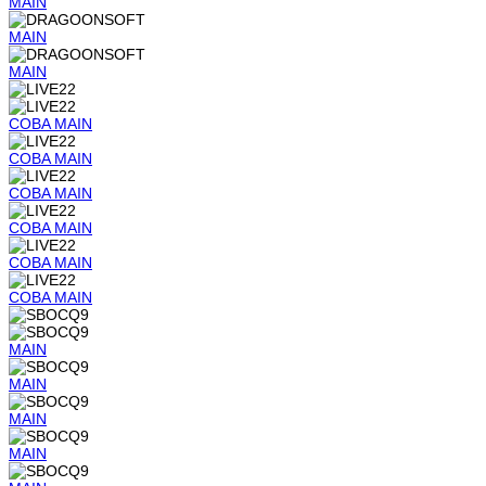
MAIN
MAIN
MAIN
COBA
MAIN
COBA
MAIN
COBA
MAIN
COBA
MAIN
COBA
MAIN
COBA
MAIN
MAIN
MAIN
MAIN
MAIN