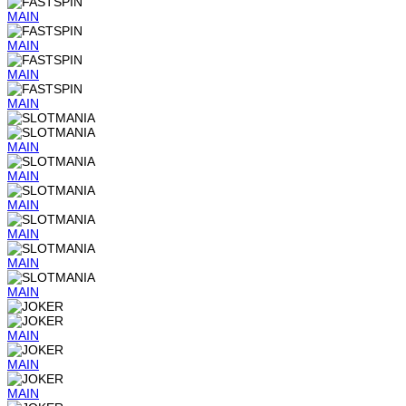
MAIN
MAIN
MAIN
MAIN
MAIN
MAIN
MAIN
MAIN
MAIN
MAIN
MAIN
MAIN
MAIN