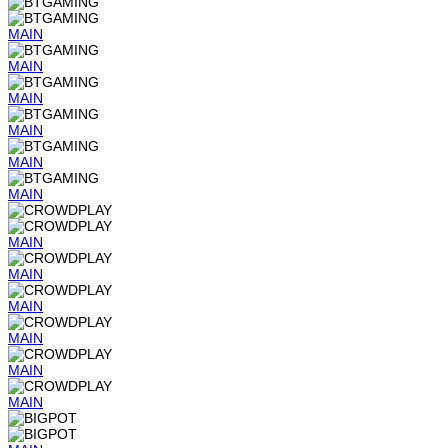
MAIN
MAIN
MAIN
MAIN
MAIN
MAIN
MAIN
MAIN
MAIN
MAIN
MAIN
MAIN