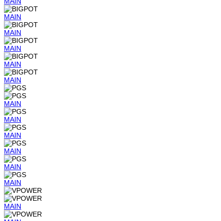
MAIN
MAIN
MAIN
MAIN
MAIN
MAIN
MAIN
MAIN
MAIN
MAIN
MAIN
MAIN
MAIN