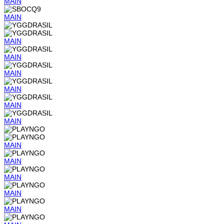
MAIN
MAIN
MAIN
MAIN
MAIN
MAIN
MAIN
MAIN
MAIN
MAIN
MAIN
MAIN
MAIN