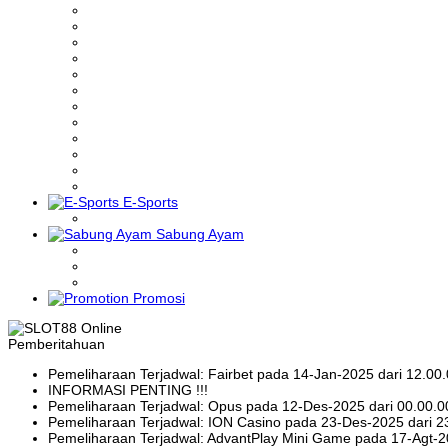
E-Sports
Sabung Ayam
Promosi
Pemberitahuan
Pemeliharaan Terjadwal: Fairbet pada 14-Jan-2025 dari 12.00
INFORMASI PENTING !!!
Pemeliharaan Terjadwal: Opus pada 12-Des-2025 dari 00.00.0
Pemeliharaan Terjadwal: ION Casino pada 23-Des-2025 dari 2
Pemeliharaan Terjadwal: AdvantPlay Mini Game pada 17-Agt-2