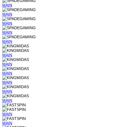
MAIN
MAIN
MAIN
MAIN
MAIN
MAIN
MAIN
MAIN
MAIN
MAIN
MAIN
MAIN
MAIN