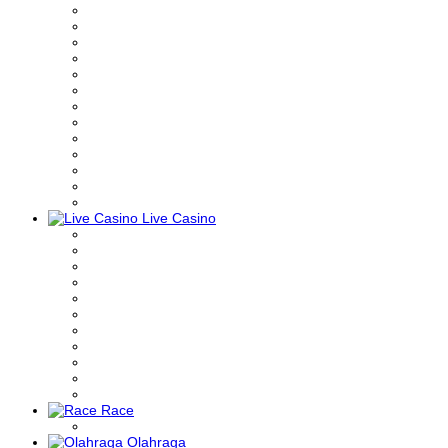
Live Casino
Race
Olahraga