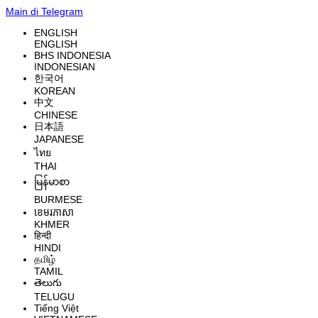
Main di Telegram
ENGLISH
ENGLISH
BHS INDONESIA
INDONESIAN
한국어
KOREAN
中文
CHINESE
日本語
JAPANESE
ไทย
THAI
မြန်မာစာ
BURMESE
ខេមរភាសា
KHMER
हिन्दी
HINDI
தமிழ்
TAMIL
తెలుగు
TELUGU
Tiếng Việt