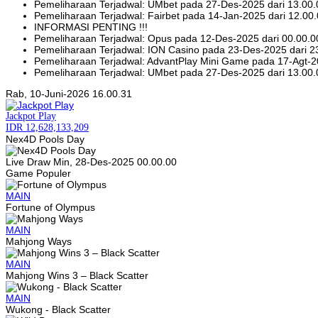
Pemeliharaan Terjadwal: UMbet pada 27-Des-2025 dari 13.00.
Pemeliharaan Terjadwal: Fairbet pada 14-Jan-2025 dari 12.00
INFORMASI PENTING !!!
Pemeliharaan Terjadwal: Opus pada 12-Des-2025 dari 00.00.0
Pemeliharaan Terjadwal: ION Casino pada 23-Des-2025 dari 2
Pemeliharaan Terjadwal: AdvantPlay Mini Game pada 17-Agt-2
Pemeliharaan Terjadwal: UMbet pada 27-Des-2025 dari 13.00.
Rab, 10-Juni-2026 16.00.31
Jackpot
Play
IDR
12,628,133,209
Nex4D Pools Day
Live Draw Min, 28-Des-2025 00.00.00
Game Populer
MAIN
Fortune of Olympus
MAIN
Mahjong Ways
MAIN
Mahjong Wins 3 – Black Scatter
MAIN
Wukong - Black Scatter