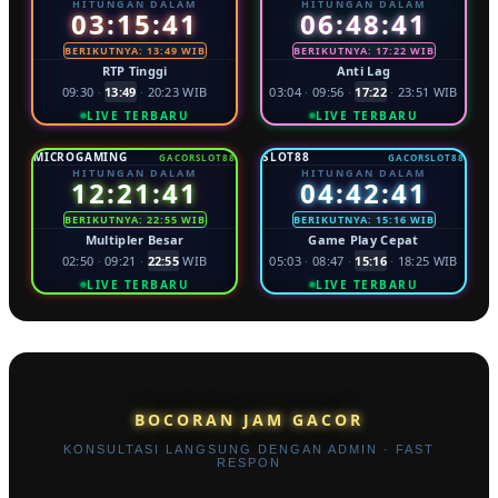
HITUNGAN DALAM
HITUNGAN DALAM
03:15:40
06:48:40
BERIKUTNYA: 13:49 WIB
BERIKUTNYA: 17:22 WIB
RTP Tinggi
Anti Lag
09:30
·
13:49
·
20:23
WIB
03:04
·
09:56
·
17:22
·
23:51
WIB
LIVE TERBARU
LIVE TERBARU
MICROGAMING
SLOT88
GACORSLOT88
GACORSLOT88
HITUNGAN DALAM
HITUNGAN DALAM
12:21:40
04:42:40
BERIKUTNYA: 22:55 WIB
BERIKUTNYA: 15:16 WIB
Multipler Besar
Game Play Cepat
02:50
·
09:21
·
22:55
WIB
05:03
·
08:47
·
15:16
·
18:25
WIB
LIVE TERBARU
LIVE TERBARU
BOCORAN JAM GACOR
KONSULTASI LANGSUNG DENGAN ADMIN · FAST
RESPON