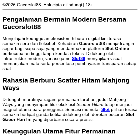
©2026 Gacorslot88. Hak cipta dilindungi | 18+
Pengalaman Bermain Modern Bersama
Gacorslot88
Menjelajahi keunggulan ekosistem hiburan digital kini terasa
semakin seru dan fleksibel. Kehadiran
Gacorslot88
menjadi angin
segar bagi siapa saja yang mendambakan platform
Slot Online
berkecepatan tinggi tanpa kendala teknis. Didukung oleh
infrastruktur modern, variasi game
Slot88
menyajikan visual
memanjakan mata serta persentase pembayaran transparan setiap
saat.
Rahasia Berburu Scatter Hitam Mahjong
Ways
Di tengah maraknya ragam permainan taruhan, judul Mahjong
Ways yang menyimpan fitur eksklusif
Scatter Hitam
tetap menjadi
magnet utama para pengguna. Sensasi memutar
Slot
pilihan terasa
semakin berlipat ganda ketika didukung oleh deretan bocoran
Slot
Gacor Hari Ini
yang diperbarui secara presisi.
Keunggulan Utama Fitur Permainan