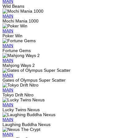
MAIN
Wild Beans
MAIN
Mochi Mania 1000
MAIN
Poker Win
MAIN
Fortune Gems
MAIN
Mahjong Ways 2
MAIN
Gates of Olympus Super Scatter
MAIN
Tokyo Drift Nitro
MAIN
Lucky Twins Nexus
MAIN
Laughing Buddha Nexus
MAIN