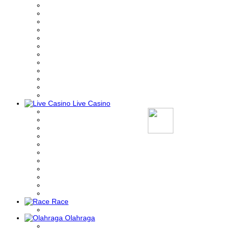
Live Casino
Race
Olahraga