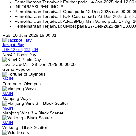
Pemeliharaan Terjadwal: Fairbet pada 14-Jan-2025 dari 12.00
INFORMASI PENTING !!!
Pemeliharaan Terjadwal: Opus pada 12-Des-2025 dari 00.00.0
Pemeliharaan Terjadwal: ION Casino pada 23-Des-2025 dari 2
Pemeliharaan Terjadwal: AdvantPlay Mini Game pada 17-Agt-2
Pemeliharaan Terjadwal: UMbet pada 27-Des-2025 dari 13.00.
Rab, 10-Juni-2026 16.00.31
Jackpot
Play
IDR
12,628,133,209
Nex4D Pools Day
Live Draw Min, 28-Des-2025 00.00.00
Game Populer
MAIN
Fortune of Olympus
MAIN
Mahjong Ways
MAIN
Mahjong Wins 3 – Black Scatter
MAIN
Wukong - Black Scatter