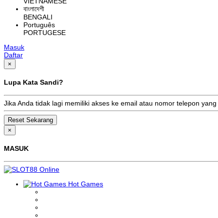
VIETNAMESE
বাংলাদেশী
BENGALI
Português
PORTUGESE
Masuk
Daftar
×
Lupa Kata Sandi?
Jika Anda tidak lagi memiliki akses ke email atau nomor telepon ya
×
MASUK
Hot Games