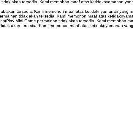
an tidak akan tersedia. Kami memohon maaf atas ketidaknyamanan yang
idak akan tersedia. Kami memohon maaf atas ketidaknyamanan yang mu
permainan tidak akan tersedia. Kami memohon maaf atas ketidaknyam
dvantPlay Mini Game permainan tidak akan tersedia. Kami memohon ma
 tidak akan tersedia. Kami memohon maaf atas ketidaknyamanan yang