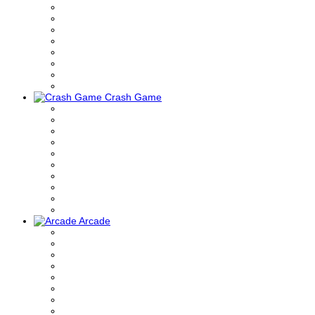
Crash Game
Arcade