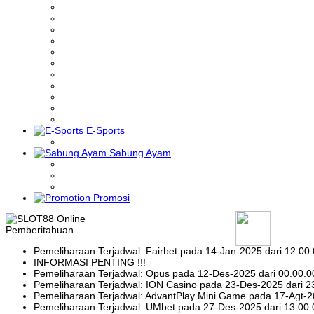
E-Sports
Sabung Ayam
Promosi
Pemberitahuan
Pemeliharaan Terjadwal: Fairbet pada 14-Jan-2025 dari 12.00
INFORMASI PENTING !!!
Pemeliharaan Terjadwal: Opus pada 12-Des-2025 dari 00.00.0
Pemeliharaan Terjadwal: ION Casino pada 23-Des-2025 dari 2
Pemeliharaan Terjadwal: AdvantPlay Mini Game pada 17-Agt-2
Pemeliharaan Terjadwal: UMbet pada 27-Des-2025 dari 13.00.