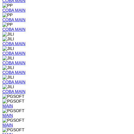
COBA
MAIN
COBA
MAIN
COBA
MAIN
COBA
MAIN
COBA
MAIN
COBA
MAIN
COBA
MAIN
COBA
MAIN
COBA
MAIN
COBA
MAIN
MAIN
MAIN
MAIN