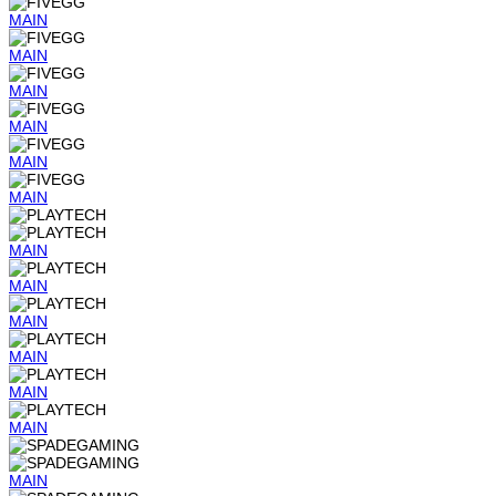
MAIN
MAIN
MAIN
MAIN
MAIN
MAIN
MAIN
MAIN
MAIN
MAIN
MAIN
MAIN
MAIN