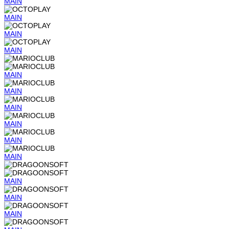
MAIN
MAIN
MAIN
MAIN
MAIN
MAIN
MAIN
MAIN
MAIN
MAIN
MAIN
MAIN
MAIN