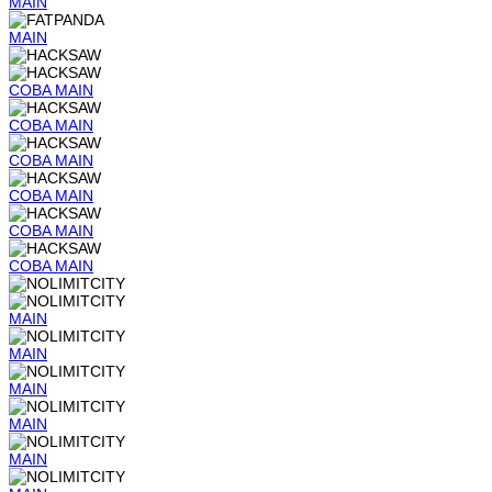
MAIN
MAIN
COBA
MAIN
COBA
MAIN
COBA
MAIN
COBA
MAIN
COBA
MAIN
COBA
MAIN
MAIN
MAIN
MAIN
MAIN
MAIN