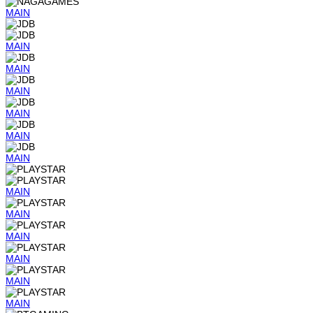
MAIN
MAIN
MAIN
MAIN
MAIN
MAIN
MAIN
MAIN
MAIN
MAIN
MAIN
MAIN
MAIN