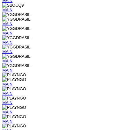
MAIN
MAIN
MAIN
MAIN
MAIN
MAIN
MAIN
MAIN
MAIN
MAIN
MAIN
MAIN
MAIN