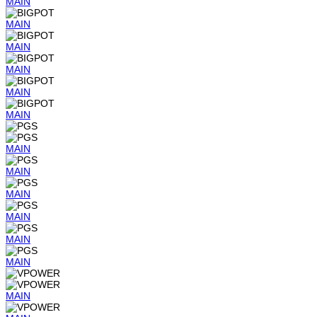
MAIN
MAIN
MAIN
MAIN
MAIN
MAIN
MAIN
MAIN
MAIN
MAIN
MAIN
MAIN
MAIN