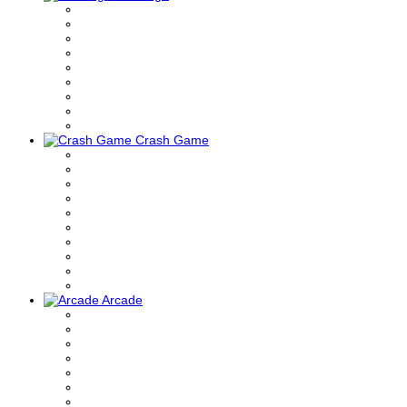
Crash Game
Arcade