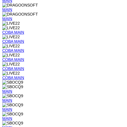
MAIN
MAIN
MAIN
COBA
MAIN
COBA
MAIN
COBA
MAIN
COBA
MAIN
COBA
MAIN
COBA
MAIN
MAIN
MAIN
MAIN
MAIN