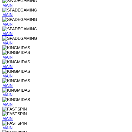
MAIN
MAIN
MAIN
MAIN
MAIN
MAIN
MAIN
MAIN
MAIN
MAIN
MAIN
MAIN
MAIN