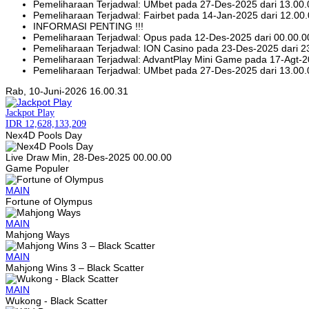
Pemeliharaan Terjadwal: UMbet pada 27-Des-2025 dari 13.00.
Pemeliharaan Terjadwal: Fairbet pada 14-Jan-2025 dari 12.00
INFORMASI PENTING !!!
Pemeliharaan Terjadwal: Opus pada 12-Des-2025 dari 00.00.0
Pemeliharaan Terjadwal: ION Casino pada 23-Des-2025 dari 2
Pemeliharaan Terjadwal: AdvantPlay Mini Game pada 17-Agt-2
Pemeliharaan Terjadwal: UMbet pada 27-Des-2025 dari 13.00.
Rab, 10-Juni-2026 16.00.31
Jackpot
Play
IDR
12,628,133,209
Nex4D Pools Day
Live Draw Min, 28-Des-2025 00.00.00
Game Populer
MAIN
Fortune of Olympus
MAIN
Mahjong Ways
MAIN
Mahjong Wins 3 – Black Scatter
MAIN
Wukong - Black Scatter