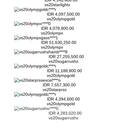
IDR
4,140,400.00
vs20starlightx
c****r
IDR
4,097,500.00
vs20olympgold
r****0
IDR
4,078,800.00
vs20olympx
gass****1
IDR
51,630,250.00
vs20olympx
hamb****8
IDR
27,255,500.00
vs20sugarrushx
c****r
IDR
11,188,800.00
vs20olympgold
excel****o
IDR
7,557,300.00
vs20starprss
c****r
IDR
4,394,600.00
vs20olympgold
r****0
IDR
4,283,020.00
vs20sugarrushx