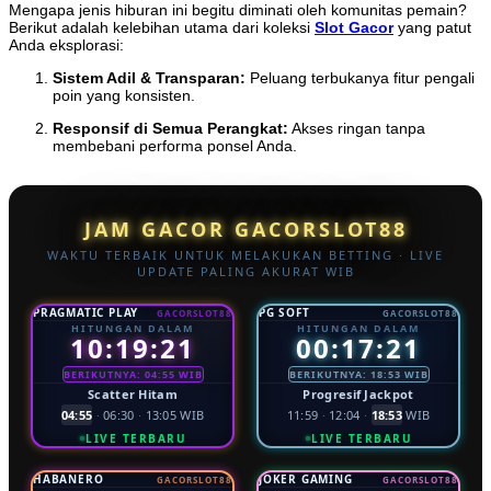
Mengapa jenis hiburan ini begitu diminati oleh komunitas pemain?
Berikut adalah kelebihan utama dari koleksi
Slot Gacor
yang patut
Anda eksplorasi:
Sistem Adil & Transparan:
Peluang terbukanya fitur pengali
poin yang konsisten.
Responsif di Semua Perangkat:
Akses ringan tanpa
membebani performa ponsel Anda.
JAM GACOR GACORSLOT88
WAKTU TERBAIK UNTUK MELAKUKAN BETTING · LIVE
UPDATE PALING AKURAT WIB
PRAGMATIC PLAY
PG SOFT
GACORSLOT88
GACORSLOT88
HITUNGAN DALAM
HITUNGAN DALAM
10:19:20
00:17:20
BERIKUTNYA: 04:55 WIB
BERIKUTNYA: 18:53 WIB
Scatter Hitam
Progresif Jackpot
04:55
·
06:30
·
13:05
WIB
11:59
·
12:04
·
18:53
WIB
LIVE TERBARU
LIVE TERBARU
HABANERO
JOKER GAMING
GACORSLOT88
GACORSLOT88