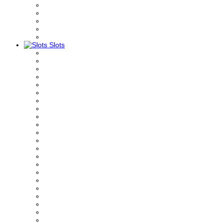
Slots