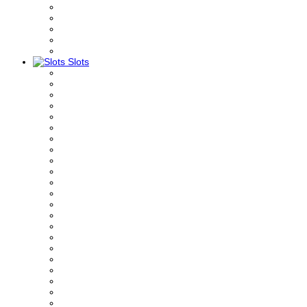
Slots