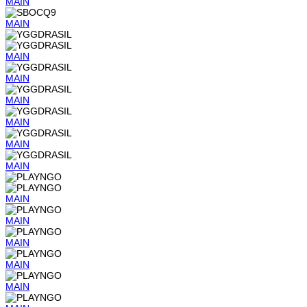
MAIN
MAIN
MAIN
MAIN
MAIN
MAIN
MAIN
MAIN
MAIN
MAIN
MAIN
MAIN
MAIN