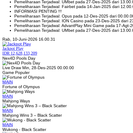
Pemeliharaan Terjadwal: UMbet pada 27-Des-2025 dari 13.00.
Pemeliharaan Terjadwal: Fairbet pada 14-Jan-2025 dari 12.00
INFORMASI PENTING !!!
Pemeliharaan Terjadwal: Opus pada 12-Des-2025 dari 00.00.0
Pemeliharaan Terjadwal: ION Casino pada 23-Des-2025 dari 2
Pemeliharaan Terjadwal: AdvantPlay Mini Game pada 17-Agt-2
Pemeliharaan Terjadwal: UMbet pada 27-Des-2025 dari 13.00.
Rab, 10-Juni-2026 16.00.31
Jackpot
Play
IDR
12,628,133,209
Nex4D Pools Day
Live Draw Min, 28-Des-2025 00.00.00
Game Populer
MAIN
Fortune of Olympus
MAIN
Mahjong Ways
MAIN
Mahjong Wins 3 – Black Scatter
MAIN
Wukong - Black Scatter