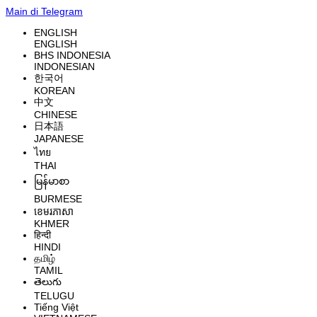
Main di Telegram
ENGLISH
ENGLISH
BHS INDONESIA
INDONESIAN
한국어
KOREAN
中文
CHINESE
日本語
JAPANESE
ไทย
THAI
မြန်မာစာ
BURMESE
ខេមរភាសា
KHMER
हिन्दी
HINDI
தமிழ்
TAMIL
తెలుగు
TELUGU
Tiếng Việt