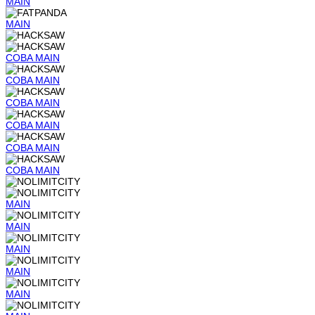
MAIN
MAIN
COBA
MAIN
COBA
MAIN
COBA
MAIN
COBA
MAIN
COBA
MAIN
COBA
MAIN
MAIN
MAIN
MAIN
MAIN
MAIN