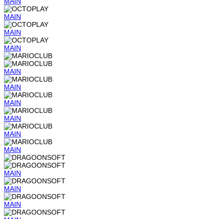
MAIN
MAIN
MAIN
MAIN
MAIN
MAIN
MAIN
MAIN
MAIN
MAIN
MAIN
MAIN
MAIN