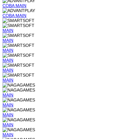
COBA
MAIN
COBA
MAIN
MAIN
MAIN
MAIN
MAIN
MAIN
MAIN
MAIN
MAIN
MAIN
MAIN
MAIN