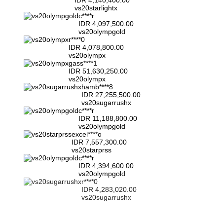
IDR
4,140,400.00
vs20starlightx
c****r
IDR
4,097,500.00
vs20olympgold
r****0
IDR
4,078,800.00
vs20olympx
gass****1
IDR
51,630,250.00
vs20olympx
hamb****8
IDR
27,255,500.00
vs20sugarrushx
c****r
IDR
11,188,800.00
vs20olympgold
excel****o
IDR
7,557,300.00
vs20starprss
c****r
IDR
4,394,600.00
vs20olympgold
r****0
IDR
4,283,020.00
vs20sugarrushx