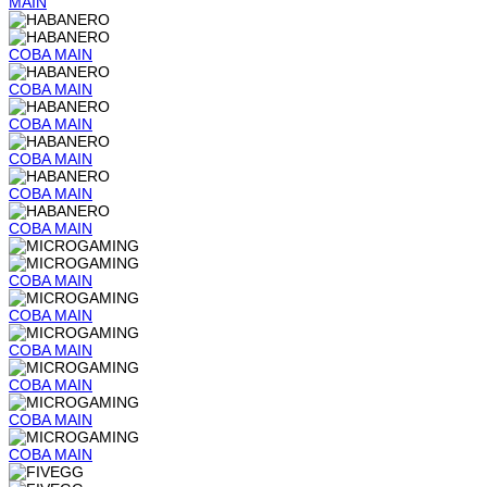
MAIN
COBA
MAIN
COBA
MAIN
COBA
MAIN
COBA
MAIN
COBA
MAIN
COBA
MAIN
COBA
MAIN
COBA
MAIN
COBA
MAIN
COBA
MAIN
COBA
MAIN
COBA
MAIN