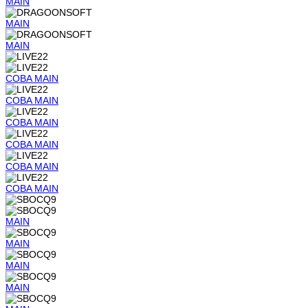
MAIN
MAIN
MAIN
COBA
MAIN
COBA
MAIN
COBA
MAIN
COBA
MAIN
COBA
MAIN
COBA
MAIN
MAIN
MAIN
MAIN
MAIN