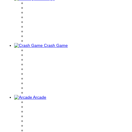
Crash Game
Arcade