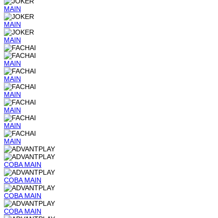
MAIN
MAIN
MAIN
MAIN
MAIN
MAIN
MAIN
MAIN
MAIN
COBA
MAIN
COBA
MAIN
COBA
MAIN
COBA
MAIN