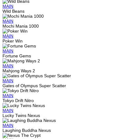
MAIN
Wild Beans
MAIN
Mochi Mania 1000
MAIN
Poker Win
MAIN
Fortune Gems
MAIN
Mahjong Ways 2
MAIN
Gates of Olympus Super Scatter
MAIN
Tokyo Drift Nitro
MAIN
Lucky Twins Nexus
MAIN
Laughing Buddha Nexus