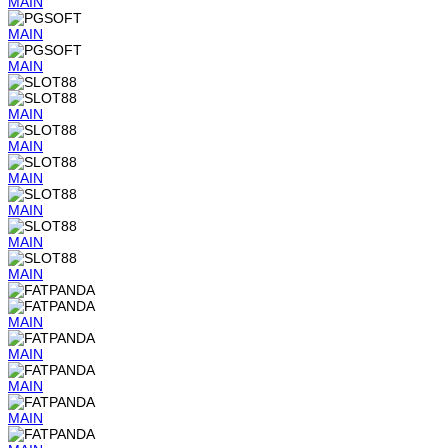
MAIN
MAIN
MAIN
MAIN
MAIN
MAIN
MAIN
MAIN
MAIN
MAIN
MAIN
MAIN
MAIN