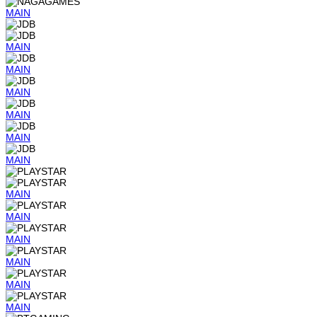
MAIN
MAIN
MAIN
MAIN
MAIN
MAIN
MAIN
MAIN
MAIN
MAIN
MAIN
MAIN
MAIN