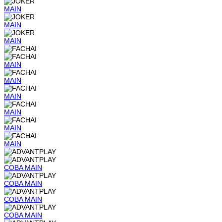
MAIN
MAIN
MAIN
MAIN
MAIN
MAIN
MAIN
MAIN
MAIN
COBA
MAIN
COBA
MAIN
COBA
MAIN
COBA
MAIN