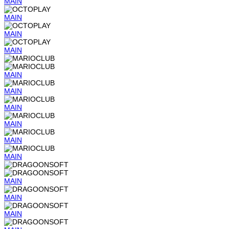
MAIN
MAIN
MAIN
MAIN
MAIN
MAIN
MAIN
MAIN
MAIN
MAIN
MAIN
MAIN
MAIN