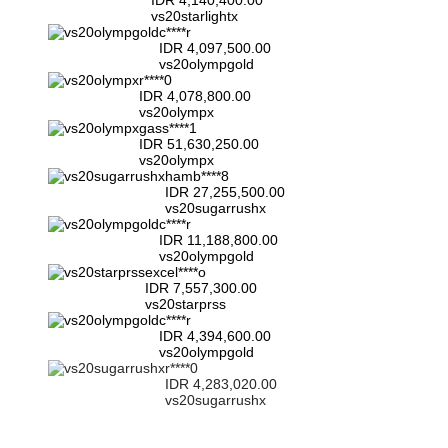
IDR
4,140,400.00
vs20starlightx
c****r
IDR
4,097,500.00
vs20olympgold
r****0
IDR
4,078,800.00
vs20olympx
gass****1
IDR
51,630,250.00
vs20olympx
hamb****8
IDR
27,255,500.00
vs20sugarrushx
c****r
IDR
11,188,800.00
vs20olympgold
excel****o
IDR
7,557,300.00
vs20starprss
c****r
IDR
4,394,600.00
vs20olympgold
r****0
IDR
4,283,020.00
vs20sugarrushx