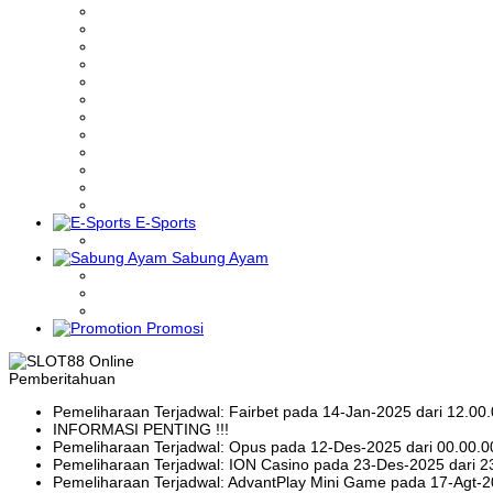
E-Sports
Sabung Ayam
Promosi
Pemberitahuan
Pemeliharaan Terjadwal: Fairbet pada 14-Jan-2025 dari 12.00
INFORMASI PENTING !!!
Pemeliharaan Terjadwal: Opus pada 12-Des-2025 dari 00.00.0
Pemeliharaan Terjadwal: ION Casino pada 23-Des-2025 dari 2
Pemeliharaan Terjadwal: AdvantPlay Mini Game pada 17-Agt-2