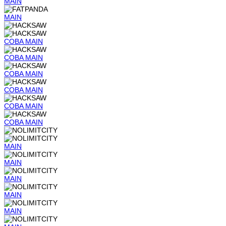
MAIN
MAIN
COBA
MAIN
COBA
MAIN
COBA
MAIN
COBA
MAIN
COBA
MAIN
COBA
MAIN
MAIN
MAIN
MAIN
MAIN
MAIN