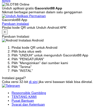
MAIN
Unduh aplikasi gratis
Gacorslot88 App
Nikmati berbagai permainan dalam satu genggaman
Gacorslot88 App
Panduan instalasi
Pindai kode QR untuk Unduh
Android APK
×
Panduan Instalasi
Instalasi Android
Pindai kode QR untuk Android
Pilih buka situs web
Pilih "UNDUH" untuk mengunduh Gacorslot88 App
Pilih "PENGATURAN"
Pilih "Mengizinkan" dari sumber kami
Pilih "Terima"
Pilih "INSTAL"
Instalasi gagal?
Coba versi 32-bit
di sini
jika versi bawaan tidak bisa diinstal.
Responsible Gambling
TENTANG KAMI
Pusat Bantuan
Syarat dan Ketentuan