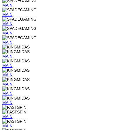
MAIN
MAIN
MAIN
MAIN
MAIN
MAIN
MAIN
MAIN
MAIN
MAIN
MAIN
MAIN
MAIN