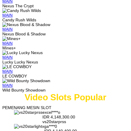
MAIN
Nexus The Crypt
MAIN
Candy Rush Wilds
MAIN
Nexus Blood & Shadow
MAIN
Mines+
MAIN
Lucky Lucky Nexus
MAIN
LE COWBOY
MAIN
Wild Bounty Showdown
Video Slots Popular
PEMENANG MESIN SLOT
excel****o
IDR
4,148,300.00
vs20starprss
ga****0