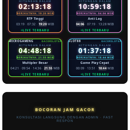
HITUNGAN DALAM
HITUNGAN DALAM
02:13:17
10:59:17
BERIKUTNYA: 19:20 WIB
BERIKUTNYA: 04:06 WIB
RTP Tinggi
Anti Lag
03:19
·
07:32
·
19:20
WIB
04:06
·
07:19
·
13:28
WIB
LIVE TERBARU
LIVE TERBARU
MICROGAMING
SLOT88
GACORSLOT88
GACORSLOT88
HITUNGAN DALAM
HITUNGAN DALAM
04:48:17
01:37:17
BERIKUTNYA: 21:55 WIB
BERIKUTNYA: 18:44 WIB
Multipler Besar
Game Play Cepat
04:21
·
09:54
·
14:36
·
21:55
WIB
00:09
·
13:51
·
18:44
WIB
LIVE TERBARU
LIVE TERBARU
BOCORAN JAM GACOR
KONSULTASI LANGSUNG DENGAN ADMIN · FAST
RESPON