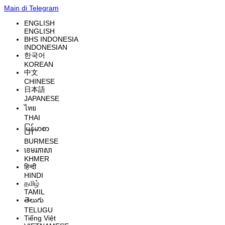
Main di Telegram
ENGLISH
ENGLISH
BHS INDONESIA
INDONESIAN
한국어
KOREAN
中文
CHINESE
日本語
JAPANESE
ไทย
THAI
မြန်မာစာ
BURMESE
ខេមរភាសា
KHMER
हिन्दी
HINDI
தமிழ்
TAMIL
తెలుగు
TELUGU
Tiếng Việt