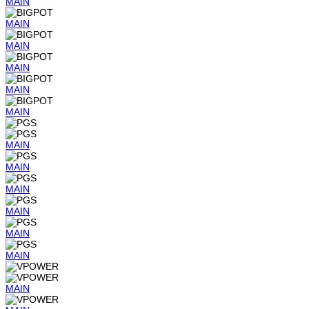
MAIN
MAIN
MAIN
MAIN
MAIN
MAIN
MAIN
MAIN
MAIN
MAIN
MAIN
MAIN
MAIN