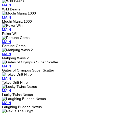
MAIN
Wild Beans
MAIN
Mochi Mania 1000
MAIN
Poker Win
MAIN
Fortune Gems
MAIN
Mahjong Ways 2
MAIN
Gates of Olympus Super Scatter
MAIN
Tokyo Drift Nitro
MAIN
Lucky Twins Nexus
MAIN
Laughing Buddha Nexus