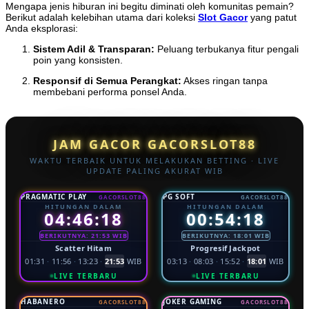
Mengapa jenis hiburan ini begitu diminati oleh komunitas pemain?
Berikut adalah kelebihan utama dari koleksi
Slot Gacor
yang patut
Anda eksplorasi:
Sistem Adil & Transparan:
Peluang terbukanya fitur pengali
poin yang konsisten.
Responsif di Semua Perangkat:
Akses ringan tanpa
membebani performa ponsel Anda.
JAM GACOR GACORSLOT88
WAKTU TERBAIK UNTUK MELAKUKAN BETTING · LIVE
UPDATE PALING AKURAT WIB
PRAGMATIC PLAY
PG SOFT
GACORSLOT88
GACORSLOT88
HITUNGAN DALAM
HITUNGAN DALAM
04:46:17
00:54:17
BERIKUTNYA: 21:53 WIB
BERIKUTNYA: 18:01 WIB
Scatter Hitam
Progresif Jackpot
01:31
·
11:56
·
13:23
·
21:53
WIB
03:13
·
08:03
·
15:52
·
18:01
WIB
LIVE TERBARU
LIVE TERBARU
HABANERO
JOKER GAMING
GACORSLOT88
GACORSLOT88