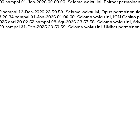
.00 sampai 01-Jan-2026 00.00.00. Selama waktu ini, Fairbet permain
0 sampai 12-Des-2026 23.59.59. Selama waktu ini, Opus permainan t
3.26.34 sampai 01-Jan-2026 01.00.00. Selama waktu ini, ION Casino 
025 dari 20.02.52 sampai 08-Agt-2026 23.57.58. Selama waktu ini, A
00 sampai 31-Des-2025 23.59.59. Selama waktu ini, UMbet permainan