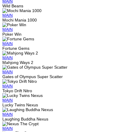
MAIN
Wild Beans
MAIN
Mochi Mania 1000
MAIN
Poker Win
MAIN
Fortune Gems
MAIN
Mahjong Ways 2
MAIN
Gates of Olympus Super Scatter
MAIN
Tokyo Drift Nitro
MAIN
Lucky Twins Nexus
MAIN
Laughing Buddha Nexus
MAIN