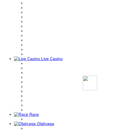
Live Casino
Race
Olahraga