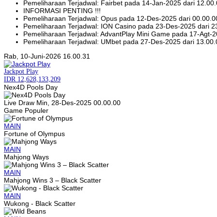
Pemeliharaan Terjadwal: Fairbet pada 14-Jan-2025 dari 12.00
INFORMASI PENTING !!!
Pemeliharaan Terjadwal: Opus pada 12-Des-2025 dari 00.00.0
Pemeliharaan Terjadwal: ION Casino pada 23-Des-2025 dari 2
Pemeliharaan Terjadwal: AdvantPlay Mini Game pada 17-Agt-2
Pemeliharaan Terjadwal: UMbet pada 27-Des-2025 dari 13.00.
Rab, 10-Juni-2026 16.00.31
Jackpot
Play
IDR
12,628,133,209
Nex4D Pools Day
Live Draw Min, 28-Des-2025 00.00.00
Game Populer
MAIN
Fortune of Olympus
MAIN
Mahjong Ways
MAIN
Mahjong Wins 3 – Black Scatter
MAIN
Wukong - Black Scatter