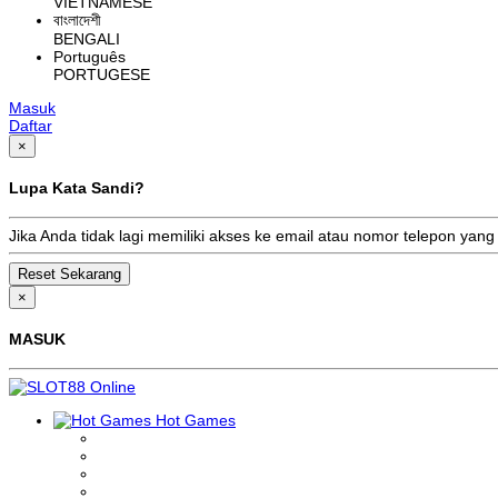
VIETNAMESE
বাংলাদেশী
BENGALI
Português
PORTUGESE
Masuk
Daftar
×
Lupa Kata Sandi?
Jika Anda tidak lagi memiliki akses ke email atau nomor telepon ya
×
MASUK
Hot Games