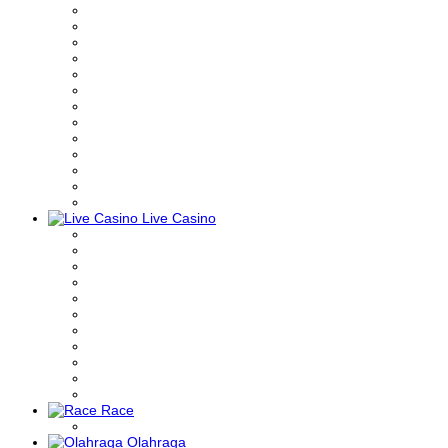
Live Casino
Race
Olahraga