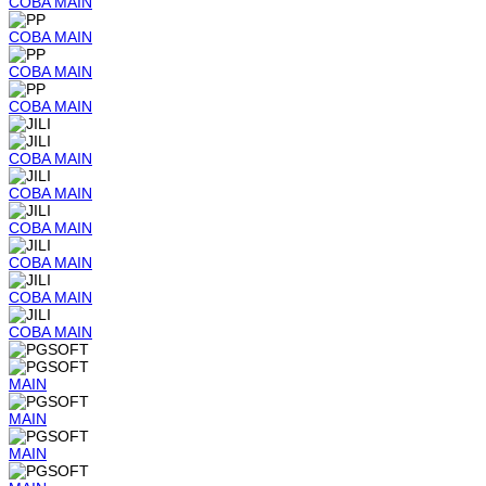
COBA
MAIN
COBA
MAIN
COBA
MAIN
COBA
MAIN
COBA
MAIN
COBA
MAIN
COBA
MAIN
COBA
MAIN
COBA
MAIN
COBA
MAIN
MAIN
MAIN
MAIN