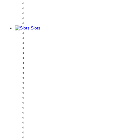
Slots