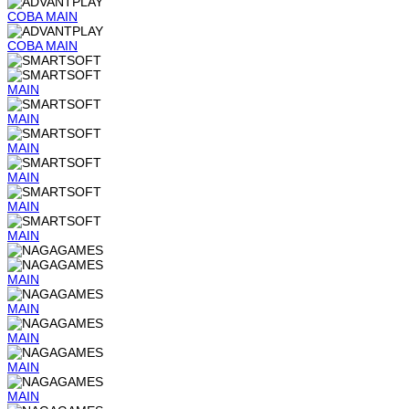
COBA
MAIN
COBA
MAIN
MAIN
MAIN
MAIN
MAIN
MAIN
MAIN
MAIN
MAIN
MAIN
MAIN
MAIN