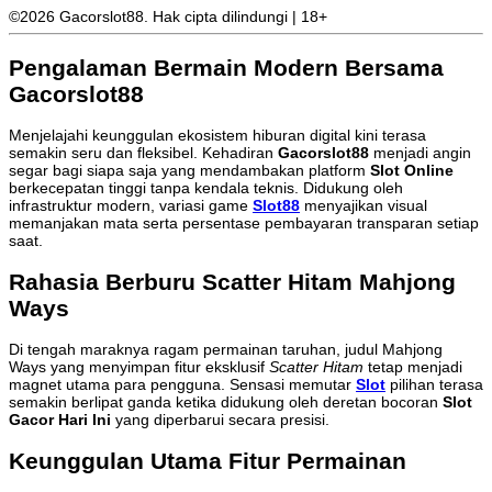
©2026 Gacorslot88. Hak cipta dilindungi | 18+
Pengalaman Bermain Modern Bersama
Gacorslot88
Menjelajahi keunggulan ekosistem hiburan digital kini terasa
semakin seru dan fleksibel. Kehadiran
Gacorslot88
menjadi angin
segar bagi siapa saja yang mendambakan platform
Slot Online
berkecepatan tinggi tanpa kendala teknis. Didukung oleh
infrastruktur modern, variasi game
Slot88
menyajikan visual
memanjakan mata serta persentase pembayaran transparan setiap
saat.
Rahasia Berburu Scatter Hitam Mahjong
Ways
Di tengah maraknya ragam permainan taruhan, judul Mahjong
Ways yang menyimpan fitur eksklusif
Scatter Hitam
tetap menjadi
magnet utama para pengguna. Sensasi memutar
Slot
pilihan terasa
semakin berlipat ganda ketika didukung oleh deretan bocoran
Slot
Gacor Hari Ini
yang diperbarui secara presisi.
Keunggulan Utama Fitur Permainan