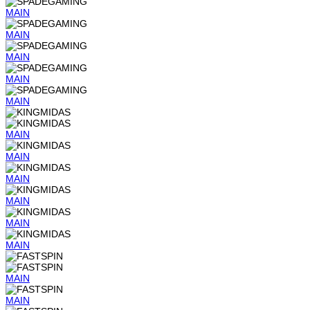
MAIN
MAIN
MAIN
MAIN
MAIN
MAIN
MAIN
MAIN
MAIN
MAIN
MAIN
MAIN
MAIN