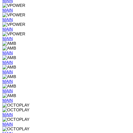
MAIN
MAIN
MAIN
MAIN
MAIN
MAIN
MAIN
MAIN
MAIN
MAIN
MAIN
MAIN
MAIN