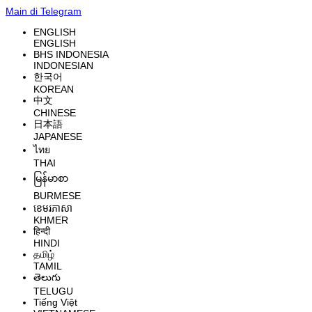
Main di Telegram
ENGLISH
ENGLISH
BHS INDONESIA
INDONESIAN
한국어
KOREAN
中文
CHINESE
日本語
JAPANESE
ไทย
THAI
မြန်မာစာ
BURMESE
ខេមរភាសា
KHMER
हिन्दी
HINDI
தமிழ்
TAMIL
తెలుగు
TELUGU
Tiếng Việt