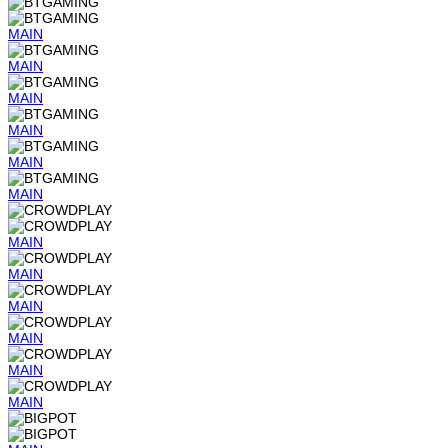
MAIN
MAIN
MAIN
MAIN
MAIN
MAIN
MAIN
MAIN
MAIN
MAIN
MAIN
MAIN