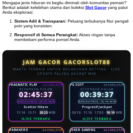
Mengapa jenis hiburan ini begitu diminati oleh komunitas pemain?
Berikut adalah kelebihan utama dari koleksi
Slot Gacor
yang patut
Anda eksplorasi:
Sistem Adil & Transparan:
Peluang terbukanya fitur pengali
poin yang konsisten.
Responsif di Semua Perangkat:
Akses ringan tanpa
membebani performa ponsel Anda.
JAM GACOR GACORSLOT88
WAKTU TERBAIK UNTUK MELAKUKAN BETTING · LIVE
UPDATE PALING AKURAT WIB
PRAGMATIC PLAY
PG SOFT
GACORSLOT88
GACORSLOT88
HITUNGAN DALAM
HITUNGAN DALAM
02:45:36
00:39:36
BERIKUTNYA: 20:25 WIB
BERIKUTNYA: 18:19 WIB
Scatter Hitam
Progresif Jackpot
11:14
·
13:11
·
20:25
WIB
00:19
·
11:16
·
17:03
·
18:19
WIB
LIVE TERBARU
LIVE TERBARU
HABANERO
JOKER GAMING
GACORSLOT88
GACORSLOT88