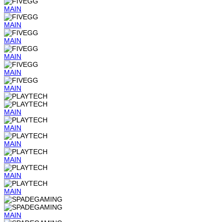
MAIN
MAIN
MAIN
MAIN
MAIN
MAIN
MAIN
MAIN
MAIN
MAIN
MAIN
MAIN
MAIN