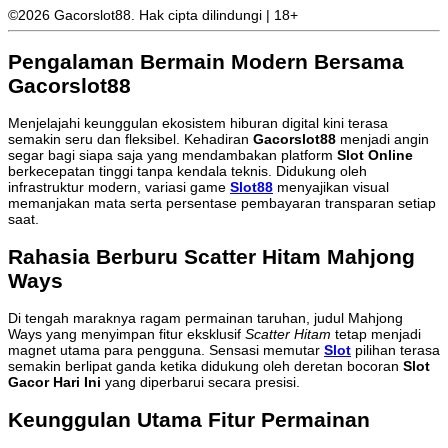
©2026 Gacorslot88. Hak cipta dilindungi | 18+
Pengalaman Bermain Modern Bersama
Gacorslot88
Menjelajahi keunggulan ekosistem hiburan digital kini terasa
semakin seru dan fleksibel. Kehadiran
Gacorslot88
menjadi angin
segar bagi siapa saja yang mendambakan platform
Slot Online
berkecepatan tinggi tanpa kendala teknis. Didukung oleh
infrastruktur modern, variasi game
Slot88
menyajikan visual
memanjakan mata serta persentase pembayaran transparan setiap
saat.
Rahasia Berburu Scatter Hitam Mahjong
Ways
Di tengah maraknya ragam permainan taruhan, judul Mahjong
Ways yang menyimpan fitur eksklusif
Scatter Hitam
tetap menjadi
magnet utama para pengguna. Sensasi memutar
Slot
pilihan terasa
semakin berlipat ganda ketika didukung oleh deretan bocoran
Slot
Gacor Hari Ini
yang diperbarui secara presisi.
Keunggulan Utama Fitur Permainan