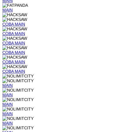
MAIN
MAIN
COBA
MAIN
COBA
MAIN
COBA
MAIN
COBA
MAIN
COBA
MAIN
COBA
MAIN
MAIN
MAIN
MAIN
MAIN
MAIN