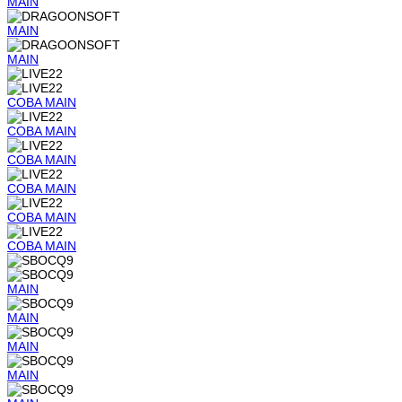
MAIN
MAIN
MAIN
COBA
MAIN
COBA
MAIN
COBA
MAIN
COBA
MAIN
COBA
MAIN
COBA
MAIN
MAIN
MAIN
MAIN
MAIN