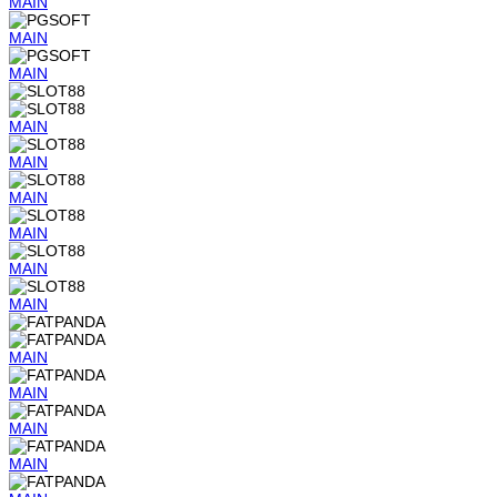
MAIN
MAIN
MAIN
MAIN
MAIN
MAIN
MAIN
MAIN
MAIN
MAIN
MAIN
MAIN
MAIN