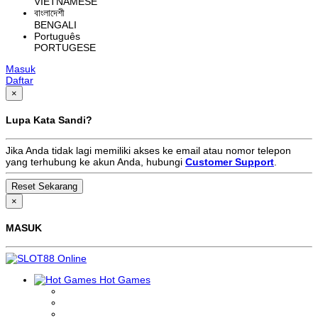
VIETNAMESE
বাংলাদেশী
BENGALI
Português
PORTUGESE
Masuk
Daftar
×
Lupa Kata Sandi?
Jika Anda tidak lagi memiliki akses ke email atau nomor telepon
yang terhubung ke akun Anda, hubungi
Customer Support
.
×
MASUK
Hot Games