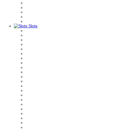
Slots