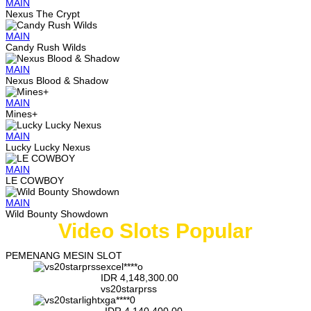
MAIN
Nexus The Crypt
MAIN
Candy Rush Wilds
MAIN
Nexus Blood & Shadow
MAIN
Mines+
MAIN
Lucky Lucky Nexus
MAIN
LE COWBOY
MAIN
Wild Bounty Showdown
Video Slots Popular
PEMENANG MESIN SLOT
excel****o
IDR
4,148,300.00
vs20starprss
ga****0