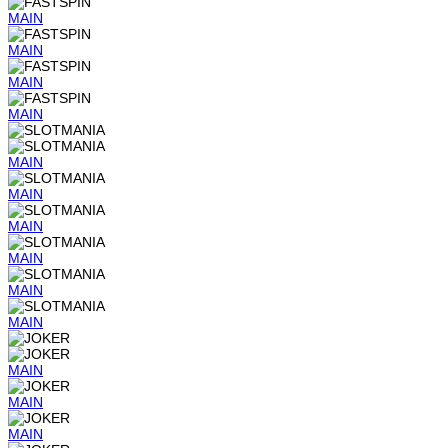
MAIN
MAIN
MAIN
MAIN
MAIN
MAIN
MAIN
MAIN
MAIN
MAIN
MAIN
MAIN
MAIN