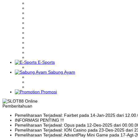
E-Sports
Sabung Ayam
Promosi
Pemberitahuan
Pemeliharaan Terjadwal: Fairbet pada 14-Jan-2025 dari 12.00
INFORMASI PENTING !!!
Pemeliharaan Terjadwal: Opus pada 12-Des-2025 dari 00.00.0
Pemeliharaan Terjadwal: ION Casino pada 23-Des-2025 dari 2
Pemeliharaan Terjadwal: AdvantPlay Mini Game pada 17-Agt-2