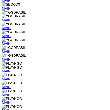
MAIN
MAIN
MAIN
MAIN
MAIN
MAIN
MAIN
MAIN
MAIN
MAIN
MAIN
MAIN
MAIN