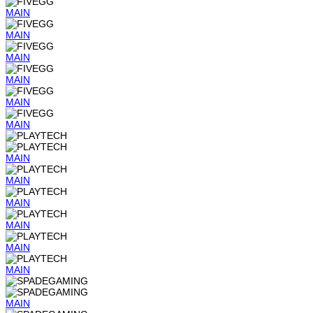
MAIN
MAIN
MAIN
MAIN
MAIN
MAIN
MAIN
MAIN
MAIN
MAIN
MAIN
MAIN
MAIN