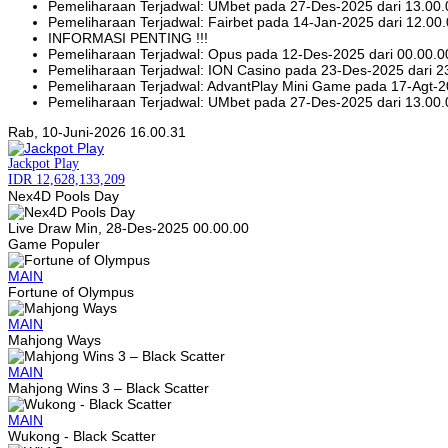
Pemeliharaan Terjadwal: UMbet pada 27-Des-2025 dari 13.00.
Pemeliharaan Terjadwal: Fairbet pada 14-Jan-2025 dari 12.00
INFORMASI PENTING !!!
Pemeliharaan Terjadwal: Opus pada 12-Des-2025 dari 00.00.0
Pemeliharaan Terjadwal: ION Casino pada 23-Des-2025 dari 2
Pemeliharaan Terjadwal: AdvantPlay Mini Game pada 17-Agt-2
Pemeliharaan Terjadwal: UMbet pada 27-Des-2025 dari 13.00.
Rab, 10-Juni-2026 16.00.31
Jackpot
Play
IDR
12,628,133,209
Nex4D Pools Day
Live Draw Min, 28-Des-2025 00.00.00
Game Populer
MAIN
Fortune of Olympus
MAIN
Mahjong Ways
MAIN
Mahjong Wins 3 – Black Scatter
MAIN
Wukong - Black Scatter