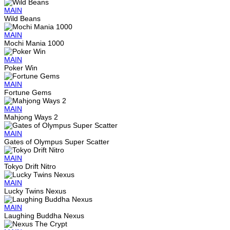
MAIN
Wild Beans
MAIN
Mochi Mania 1000
MAIN
Poker Win
MAIN
Fortune Gems
MAIN
Mahjong Ways 2
MAIN
Gates of Olympus Super Scatter
MAIN
Tokyo Drift Nitro
MAIN
Lucky Twins Nexus
MAIN
Laughing Buddha Nexus