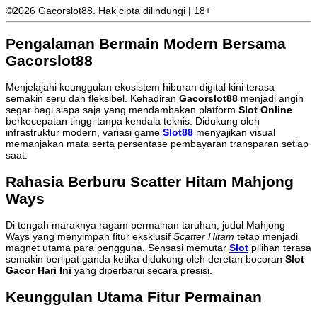
©2026 Gacorslot88. Hak cipta dilindungi | 18+
Pengalaman Bermain Modern Bersama
Gacorslot88
Menjelajahi keunggulan ekosistem hiburan digital kini terasa
semakin seru dan fleksibel. Kehadiran
Gacorslot88
menjadi angin
segar bagi siapa saja yang mendambakan platform
Slot Online
berkecepatan tinggi tanpa kendala teknis. Didukung oleh
infrastruktur modern, variasi game
Slot88
menyajikan visual
memanjakan mata serta persentase pembayaran transparan setiap
saat.
Rahasia Berburu Scatter Hitam Mahjong
Ways
Di tengah maraknya ragam permainan taruhan, judul Mahjong
Ways yang menyimpan fitur eksklusif
Scatter Hitam
tetap menjadi
magnet utama para pengguna. Sensasi memutar
Slot
pilihan terasa
semakin berlipat ganda ketika didukung oleh deretan bocoran
Slot
Gacor Hari Ini
yang diperbarui secara presisi.
Keunggulan Utama Fitur Permainan