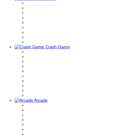
Crash Game
Arcade