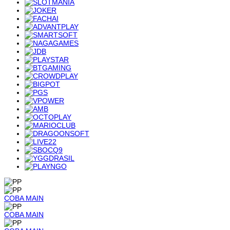
COBA
MAIN
COBA
MAIN