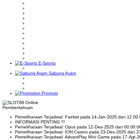
E-Sports
Sabung Ayam
Promosi
Pemberitahuan
Pemeliharaan Terjadwal: Fairbet pada 14-Jan-2025 dari 12.00
INFORMASI PENTING !!!
Pemeliharaan Terjadwal: Opus pada 12-Des-2025 dari 00.00.0
Pemeliharaan Terjadwal: ION Casino pada 23-Des-2025 dari 2
Pemeliharaan Terjadwal: AdvantPlay Mini Game pada 17-Agt-2