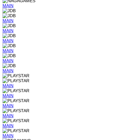
MAIN
MAIN
MAIN
MAIN
MAIN
MAIN
MAIN
MAIN
MAIN
MAIN
MAIN
MAIN
MAIN