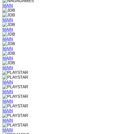
MAIN
MAIN
MAIN
MAIN
MAIN
MAIN
MAIN
MAIN
MAIN
MAIN
MAIN
MAIN
MAIN