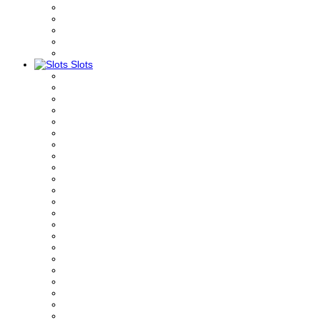
Slots