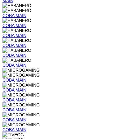
MAIN
COBA
MAIN
COBA
MAIN
COBA
MAIN
COBA
MAIN
COBA
MAIN
COBA
MAIN
COBA
MAIN
COBA
MAIN
COBA
MAIN
COBA
MAIN
COBA
MAIN
COBA
MAIN