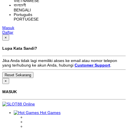
VIETNAMESE
বাংলাদেশী
BENGALI
Português
PORTUGESE
Masuk
Daftar
×
Lupa Kata Sandi?
Jika Anda tidak lagi memiliki akses ke email atau nomor telepon
yang terhubung ke akun Anda, hubungi
Customer Support
.
×
MASUK
Hot Games