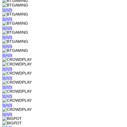
MAIN
MAIN
MAIN
MAIN
MAIN
MAIN
MAIN
MAIN
MAIN
MAIN
MAIN
MAIN