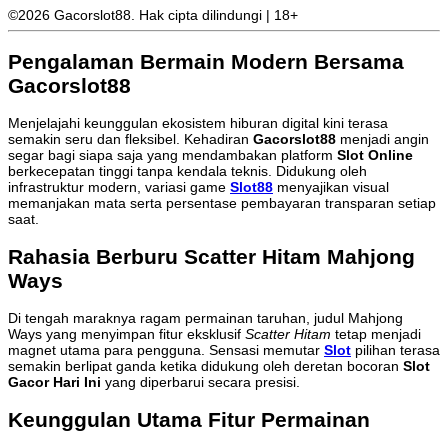
©2026 Gacorslot88. Hak cipta dilindungi | 18+
Pengalaman Bermain Modern Bersama
Gacorslot88
Menjelajahi keunggulan ekosistem hiburan digital kini terasa
semakin seru dan fleksibel. Kehadiran
Gacorslot88
menjadi angin
segar bagi siapa saja yang mendambakan platform
Slot Online
berkecepatan tinggi tanpa kendala teknis. Didukung oleh
infrastruktur modern, variasi game
Slot88
menyajikan visual
memanjakan mata serta persentase pembayaran transparan setiap
saat.
Rahasia Berburu Scatter Hitam Mahjong
Ways
Di tengah maraknya ragam permainan taruhan, judul Mahjong
Ways yang menyimpan fitur eksklusif
Scatter Hitam
tetap menjadi
magnet utama para pengguna. Sensasi memutar
Slot
pilihan terasa
semakin berlipat ganda ketika didukung oleh deretan bocoran
Slot
Gacor Hari Ini
yang diperbarui secara presisi.
Keunggulan Utama Fitur Permainan