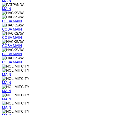
MAIN
MAIN
COBA
MAIN
COBA
MAIN
COBA
MAIN
COBA
MAIN
COBA
MAIN
COBA
MAIN
MAIN
MAIN
MAIN
MAIN
MAIN