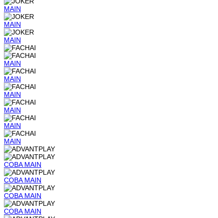
MAIN
MAIN
MAIN
MAIN
MAIN
MAIN
MAIN
MAIN
MAIN
COBA
MAIN
COBA
MAIN
COBA
MAIN
COBA
MAIN