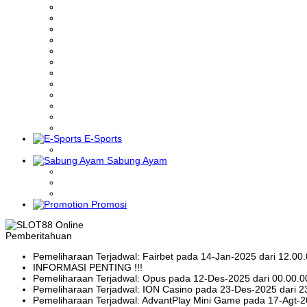
E-Sports
Sabung Ayam
Promosi
Pemberitahuan
Pemeliharaan Terjadwal: Fairbet pada 14-Jan-2025 dari 12.00
INFORMASI PENTING !!!
Pemeliharaan Terjadwal: Opus pada 12-Des-2025 dari 00.00.0
Pemeliharaan Terjadwal: ION Casino pada 23-Des-2025 dari 2
Pemeliharaan Terjadwal: AdvantPlay Mini Game pada 17-Agt-2