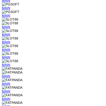
MAIN
MAIN
MAIN
MAIN
MAIN
MAIN
MAIN
MAIN
MAIN
MAIN
MAIN
MAIN
MAIN