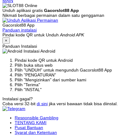
MAIN
Unduh aplikasi gratis
Gacorslot88 App
Nikmati berbagai permainan dalam satu genggaman
Gacorslot88 App
Panduan instalasi
Pindai kode QR untuk Unduh
Android APK
×
Panduan Instalasi
Instalasi Android
Pindai kode QR untuk Android
Pilih buka situs web
Pilih "UNDUH" untuk mengunduh Gacorslot88 App
Pilih "PENGATURAN"
Pilih "Mengizinkan" dari sumber kami
Pilih "Terima"
Pilih "INSTAL"
Instalasi gagal?
Coba versi 32-bit
di sini
jika versi bawaan tidak bisa diinstal.
Responsible Gambling
TENTANG KAMI
Pusat Bantuan
Syarat dan Ketentuan