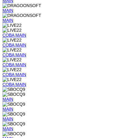
MAIN
MAIN
MAIN
COBA
MAIN
COBA
MAIN
COBA
MAIN
COBA
MAIN
COBA
MAIN
COBA
MAIN
MAIN
MAIN
MAIN
MAIN