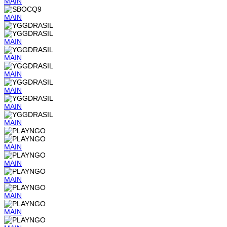
MAIN
MAIN
MAIN
MAIN
MAIN
MAIN
MAIN
MAIN
MAIN
MAIN
MAIN
MAIN
MAIN