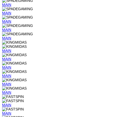
MAIN
MAIN
MAIN
MAIN
MAIN
MAIN
MAIN
MAIN
MAIN
MAIN
MAIN
MAIN
MAIN