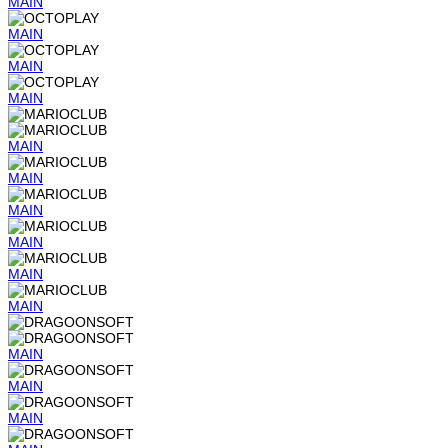
MAIN
MAIN
MAIN
MAIN
MAIN
MAIN
MAIN
MAIN
MAIN
MAIN
MAIN
MAIN
MAIN