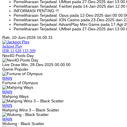
Pemeliharaan Terjadwal: UMbet pada 27-Des-2025 dari 13.00.
Pemeliharaan Terjadwal: Fairbet pada 14-Jan-2025 dari 12.00
INFORMASI PENTING !!!
Pemeliharaan Terjadwal: Opus pada 12-Des-2025 dari 00.00.0
Pemeliharaan Terjadwal: ION Casino pada 23-Des-2025 dari 2
Pemeliharaan Terjadwal: AdvantPlay Mini Game pada 17-Agt-2
Pemeliharaan Terjadwal: UMbet pada 27-Des-2025 dari 13.00.
Rab, 10-Juni-2026 16.00.31
Jackpot
Play
IDR
12,628,133,209
Nex4D Pools Day
Live Draw Min, 28-Des-2025 00.00.00
Game Populer
MAIN
Fortune of Olympus
MAIN
Mahjong Ways
MAIN
Mahjong Wins 3 – Black Scatter
MAIN
Wukong - Black Scatter