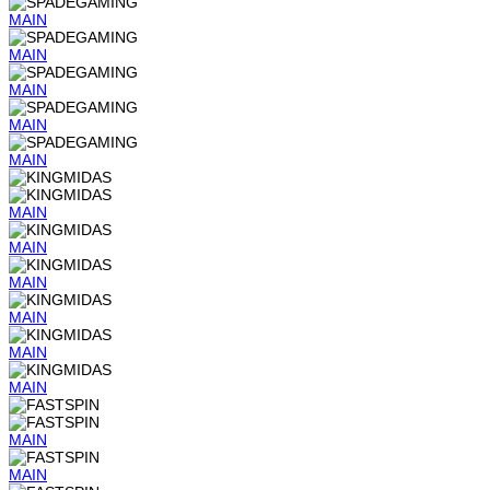
MAIN
MAIN
MAIN
MAIN
MAIN
MAIN
MAIN
MAIN
MAIN
MAIN
MAIN
MAIN
MAIN