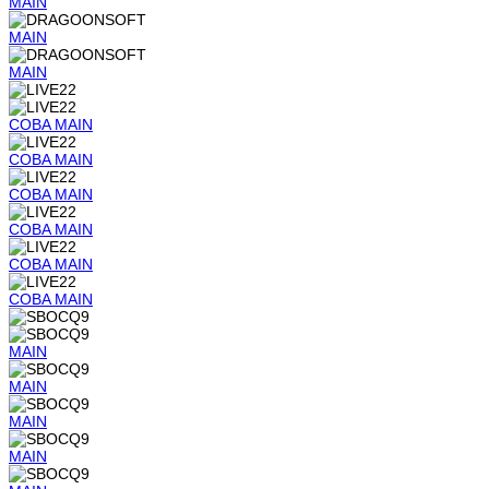
MAIN
MAIN
MAIN
COBA
MAIN
COBA
MAIN
COBA
MAIN
COBA
MAIN
COBA
MAIN
COBA
MAIN
MAIN
MAIN
MAIN
MAIN