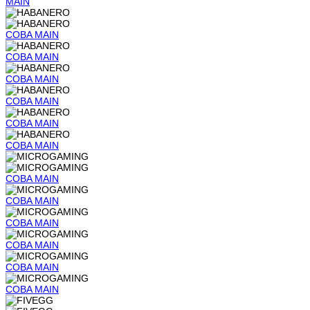
MAIN
COBA
MAIN
COBA
MAIN
COBA
MAIN
COBA
MAIN
COBA
MAIN
COBA
MAIN
COBA
MAIN
COBA
MAIN
COBA
MAIN
COBA
MAIN
COBA
MAIN
COBA
MAIN