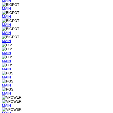
MAIN
MAIN
MAIN
MAIN
MAIN
MAIN
MAIN
MAIN
MAIN
MAIN
MAIN
MAIN
MAIN