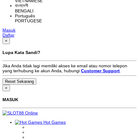
VIETNAMESE
বাংলাদেশী
BENGALI
Português
PORTUGESE
Masuk
Daftar
×
Lupa Kata Sandi?
Jika Anda tidak lagi memiliki akses ke email atau nomor telepon
yang terhubung ke akun Anda, hubungi
Customer Support
.
×
MASUK
Hot Games