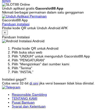
MAIN
Unduh aplikasi gratis
Gacorslot88 App
Nikmati berbagai permainan dalam satu genggaman
Gacorslot88 App
Panduan instalasi
Pindai kode QR untuk Unduh
Android APK
×
Panduan Instalasi
Instalasi Android
Pindai kode QR untuk Android
Pilih buka situs web
Pilih "UNDUH" untuk mengunduh Gacorslot88 App
Pilih "PENGATURAN"
Pilih "Mengizinkan" dari sumber kami
Pilih "Terima"
Pilih "INSTAL"
Instalasi gagal?
Coba versi 32-bit
di sini
jika versi bawaan tidak bisa diinstal.
Responsible Gambling
TENTANG KAMI
Pusat Bantuan
Syarat dan Ketentuan