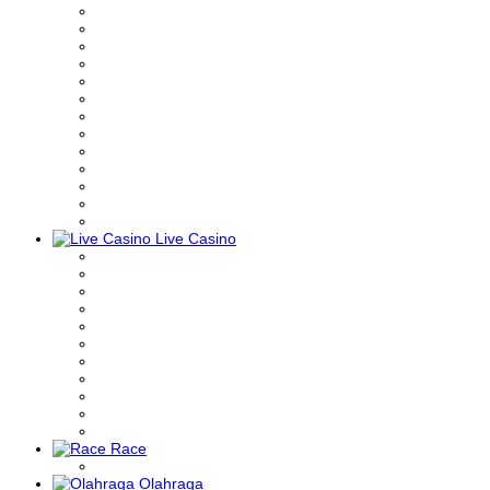
Live Casino
Race
Olahraga