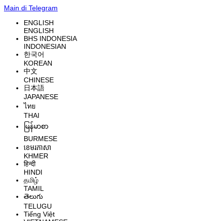
Main di Telegram
ENGLISH
ENGLISH
BHS INDONESIA
INDONESIAN
한국어
KOREAN
中文
CHINESE
日本語
JAPANESE
ไทย
THAI
မြန်မာစာ
BURMESE
ខេមរភាសា
KHMER
हिन्दी
HINDI
தமிழ்
TAMIL
తెలుగు
TELUGU
Tiếng Việt