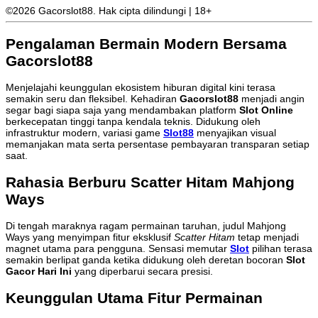
©2026 Gacorslot88. Hak cipta dilindungi | 18+
Pengalaman Bermain Modern Bersama
Gacorslot88
Menjelajahi keunggulan ekosistem hiburan digital kini terasa
semakin seru dan fleksibel. Kehadiran
Gacorslot88
menjadi angin
segar bagi siapa saja yang mendambakan platform
Slot Online
berkecepatan tinggi tanpa kendala teknis. Didukung oleh
infrastruktur modern, variasi game
Slot88
menyajikan visual
memanjakan mata serta persentase pembayaran transparan setiap
saat.
Rahasia Berburu Scatter Hitam Mahjong
Ways
Di tengah maraknya ragam permainan taruhan, judul Mahjong
Ways yang menyimpan fitur eksklusif
Scatter Hitam
tetap menjadi
magnet utama para pengguna. Sensasi memutar
Slot
pilihan terasa
semakin berlipat ganda ketika didukung oleh deretan bocoran
Slot
Gacor Hari Ini
yang diperbarui secara presisi.
Keunggulan Utama Fitur Permainan