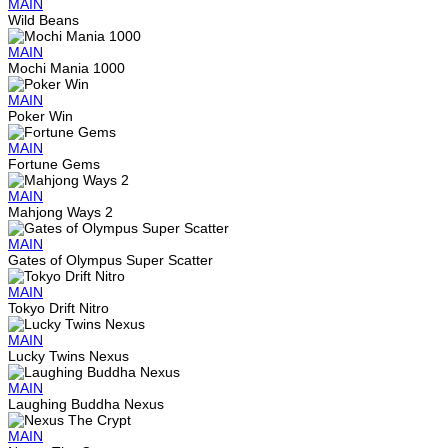
MAIN
Wild Beans
MAIN
Mochi Mania 1000
MAIN
Poker Win
MAIN
Fortune Gems
MAIN
Mahjong Ways 2
MAIN
Gates of Olympus Super Scatter
MAIN
Tokyo Drift Nitro
MAIN
Lucky Twins Nexus
MAIN
Laughing Buddha Nexus
MAIN