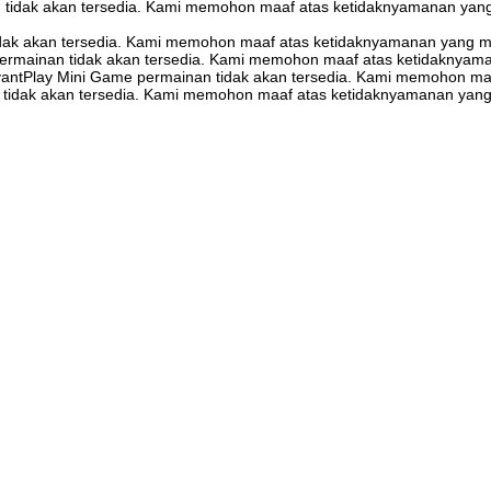
an tidak akan tersedia. Kami memohon maaf atas ketidaknyamanan yang
idak akan tersedia. Kami memohon maaf atas ketidaknyamanan yang mu
permainan tidak akan tersedia. Kami memohon maaf atas ketidaknyam
dvantPlay Mini Game permainan tidak akan tersedia. Kami memohon ma
 tidak akan tersedia. Kami memohon maaf atas ketidaknyamanan yang