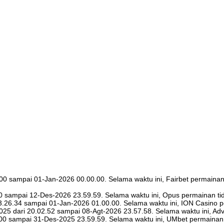
.00 sampai 01-Jan-2026 00.00.00. Selama waktu ini, Fairbet permain
0 sampai 12-Des-2026 23.59.59. Selama waktu ini, Opus permainan t
3.26.34 sampai 01-Jan-2026 01.00.00. Selama waktu ini, ION Casino 
025 dari 20.02.52 sampai 08-Agt-2026 23.57.58. Selama waktu ini, A
00 sampai 31-Des-2025 23.59.59. Selama waktu ini, UMbet permainan