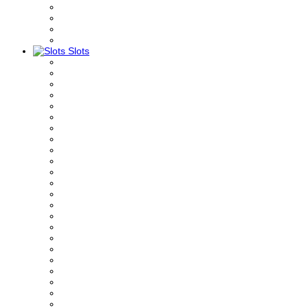
Slots