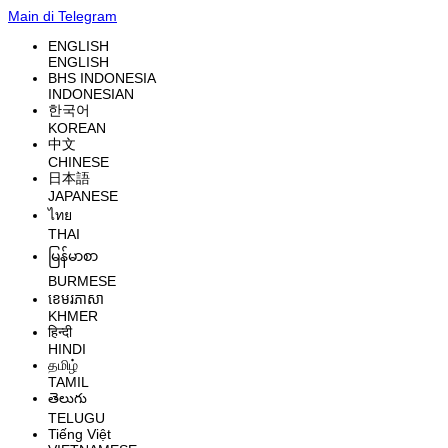
Main di Telegram
ENGLISH
ENGLISH
BHS INDONESIA
INDONESIAN
한국어
KOREAN
中文
CHINESE
日本語
JAPANESE
ไทย
THAI
မြန်မာစာ
BURMESE
ខេមរភាសា
KHMER
हिन्दी
HINDI
தமிழ்
TAMIL
తెలుగు
TELUGU
Tiếng Việt